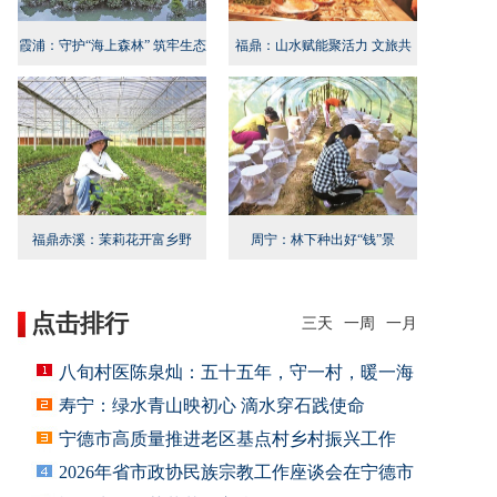
霞浦：守护“海上森林” 筑牢生态
福鼎：山水赋能聚活力 文旅共
屏障
兴启新程
福鼎赤溪：茉莉花开富乡野
周宁：林下种出好“钱”景
点击排行
三天
一周
一月
八旬村医陈泉灿：五十五年，守一村，暖一海
寿宁：绿水青山映初心 滴水穿石践使命
宁德市高质量推进老区基点村乡村振兴工作
2026年省市政协民族宗教工作座谈会在宁德市