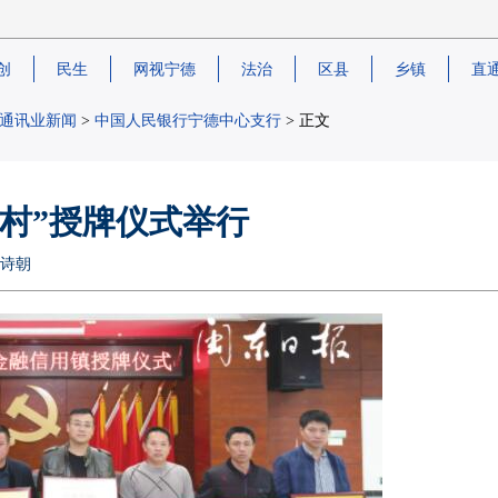
创
民生
网视宁德
法治
区县
乡镇
直
通讯业新闻
>
中国人民银行宁德中心支行
> 正文
用村”授牌仪式举行
廖诗朝