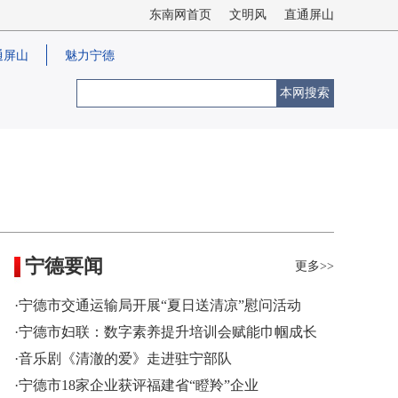
东南网首页
文明风
直通屏山
通屏山
魅力宁德
本网搜索
宁德要闻
更多>>
·宁德市交通运输局开展“夏日送清凉”慰问活动
·宁德市妇联：数字素养提升培训会赋能巾帼成长
·音乐剧《清澈的爱》走进驻宁部队
·宁德市18家企业获评福建省“瞪羚”企业