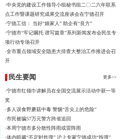
·中央党的建设工作领导小组秘书组二〇二六年联系
点工作暨课题研究成果交流座谈会在宁德召开
·宁德工信： 当好“娘家人” 助企有“良方”
·宁德市“牢记嘱托 谱写篇章”系列新闻发布会民生专
项行动专场召开
·全市重点领域安全隐患大排查大整治工作推进会召
开
民生要闻
更多>>
·宁德市红领巾讲解员在全国交流展示活动中获一等
奖
·多人误食野蘑菇中毒 警惕“舌尖上的危险”
·市民被骗57万元警方跨省追回
·本周宁德市多分散性阵雨或雷阵雨
·体内暗藏“不定时炸弹” 沪上专家宁德成功“拆弹”