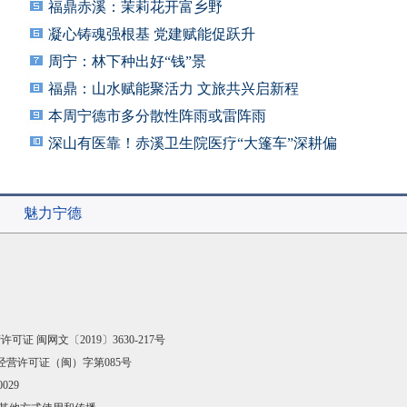
福鼎赤溪：茉莉花开富乡野
凝心铸魂强根基 党建赋能促跃升
周宁：林下种出好“钱”景
福鼎：山水赋能聚活力 文旅共兴启新程
本周宁德市多分散性阵雨或雷阵雨
深山有医靠！赤溪卫生院医疗“大篷车”深耕偏
远
魅力宁德
可证 闽网文〔2019〕3630-217号
经营许可证（闽）字第085号
029