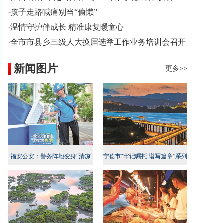
·孩子走路喊痛别当“偷懒”
·温情守护伴成长 精准康复暖童心
·全市市县乡三级人大换届选举工作业务培训会召开
新闻图片
更多>>
福安公安：警务阵地变身“清凉
宁德市“牢记嘱托 谱写篇章”系列
地”
新闻发布会民生专项行动专场召
开