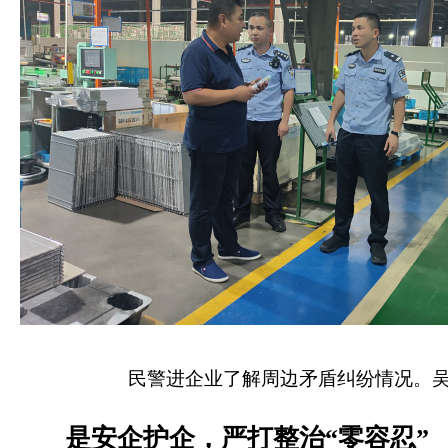
民警进企业了解周边矛盾纠纷情况。吴
是安企护企，严打整治“零容忍”