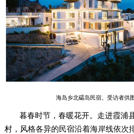
海岛乡北礵岛民宿。受访者供
暮春时节，春暖花开。走进霞浦
村，风格各异的民宿沿着海岸线依次