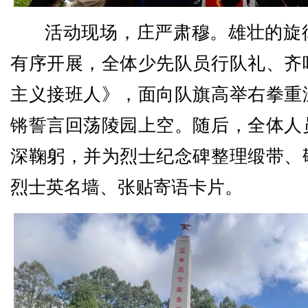
活动现场，庄严肃穆。雄壮的旋
有序开展，全体少先队员行队礼、齐
主义接班人》，面向队旗高举右拳重
锵誓言回荡陵园上空。随后，全体人
深鞠躬，并为烈士纪念碑整理缎带、
烈士英名墙、张贴寄语卡片。