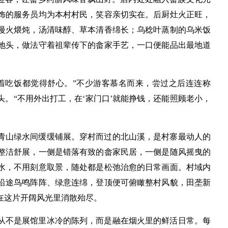
饰的服务员均为本村村民，笑容亲切实在。后厨灶火正旺，
慢火煨炖，汤清味醇、草本清香绵长；乌稔叶蒸制的乌米饭
地头，做法守着祖辈传下的畲家手艺，一口便能品出最地道
着吃饭都觉得舒心。”不少游客慕名而来，尝过之后连连称
。“不用外出打工，在‘家门口’就能挣钱，还能照顾老小，
青山绿水间缓缓铺展。穿村而过的北山溪，是村寨最动人的
整洁舒展，一侧是错落有致的畲家民居，一侧是随风摇曳的
水，不用刻意取景，随处都是松弛治愈的日常画面。村域内
沿途鸟鸣阵阵、绿意连绵，登顶便可俯瞰整村风貌，田垄新
在这片开阔风光里消散殆尽。
从不是展馆里冰冷的陈列，而是融在烟火里的鲜活日常。每