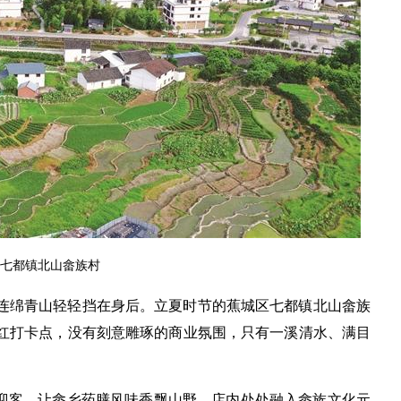
七都镇北山畲族村
连绵青山轻轻挡在身后。立夏时节的蕉城区七都镇北山畲族
红打卡点，没有刻意雕琢的商业氛围，只有一溪清水、满目
。
式迎客，让畲乡药膳风味香飘山野。店内处处融入畲族文化元