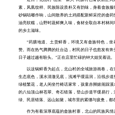
素，凤凰纹样、民族陈设质朴又有韵味，身着畲族服
砂锅咕嘟作响，山间散养的土鸡搭配新鲜采挖的畲药
油亮软糯，山野时蔬鲜爽入味，食材全取自本村林间
的乡土滋味。
“药膳地道、土货鲜香，环境又有畲族特色，坐
赞。而在热气腾腾的灶台边，村民的日子也愈发有奔头
日子越过越有盼头。”正在店里忙碌的钟大姐笑着说。
以这锅鲜香为起点，北山村的全域旅游画卷，在
生态底色，溪水清澈见底，浅滩平缓温润，沿线步道
绿植繁花，老人闲坐竹椅话家常，孩童赤脚嬉闹踩溪
的八仙顶山林苍翠、奇石错落，登山步道平缓易行，
绿、民居错落、远山如黛，城市里的紧绷与疲惫，都
作为有着深厚底蕴的畲族村寨，北山的民族风情