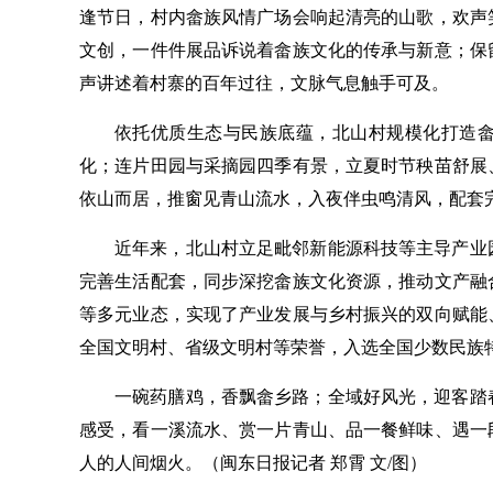
逢节日，村内畲族风情广场会响起清亮的山歌，欢声
文创，一件件展品诉说着畲族文化的传承与新意；保
声讲述着村寨的百年过往，文脉气息触手可及。
依托优质生态与民族底蕴，北山村规模化打造
化；连片田园与采摘园四季有景，立夏时节秧苗舒展
依山而居，推窗见青山流水，入夜伴虫鸣清风，配套完
近年来，北山村立足毗邻新能源科技等主导产业
完善生活配套，同步深挖畲族文化资源，推动文产融
等多元业态，实现了产业发展与乡村振兴的双向赋能
全国文明村、省级文明村等荣誉，入选全国少数民族
一碗药膳鸡，香飘畲乡路；全域好风光，迎客踏
感受，看一溪流水、赏一片青山、品一餐鲜味、遇一
人的人间烟火。（闽东日报
记者 郑霄 文/图
）