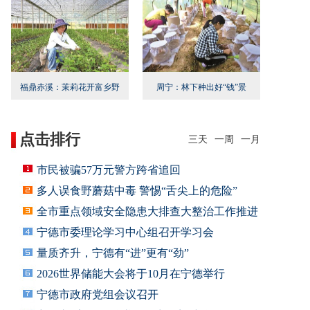
福鼎赤溪：茉莉花开富乡野
周宁：林下种出好“钱”景
点击排行
三天
一周
一月
市民被骗57万元警方跨省追回
多人误食野蘑菇中毒 警惕“舌尖上的危险”
全市重点领域安全隐患大排查大整治工作推进
会召
宁德市委理论学习中心组召开学习会
量质齐升，宁德有“进”更有“劲”
2026世界储能大会将于10月在宁德举行
宁德市政府党组会议召开