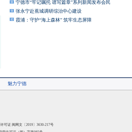
宁德市“牢记嘱托 谱写篇章”系列新闻发布会民
张永宁赴蕉城调研综治中心建设
霞浦：守护“海上森林” 筑牢生态屏障
魅力宁德
可证 闽网文〔2019〕3630-217号