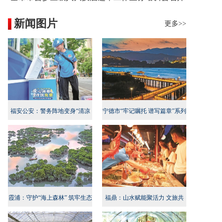
新闻图片
更多>>
福安公安：警务阵地变身“清凉
宁德市“牢记嘱托 谱写篇章”系列
地”
新闻发布会民生专项行动专场召
开
霞浦：守护“海上森林” 筑牢生态
福鼎：山水赋能聚活力 文旅共
屏障
兴启新程