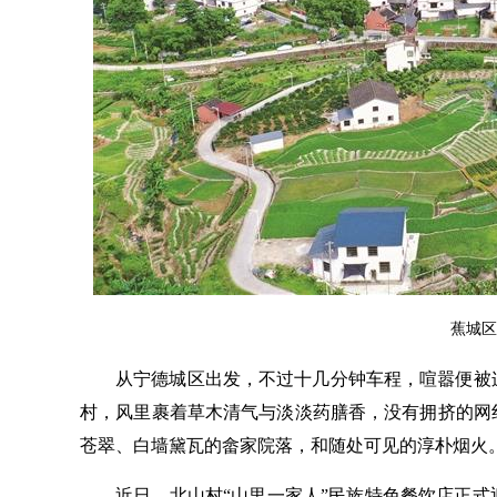
蕉城区
从宁德城区出发，不过十几分钟车程，喧嚣便被
村，风里裹着草木清气与淡淡药膳香，没有拥挤的网
苍翠、白墙黛瓦的畲家院落，和随处可见的淳朴烟火
近日，北山村“山里一家人”民族特色餐饮店正