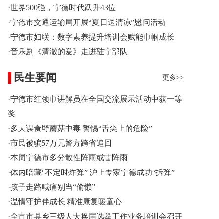
·世界500强，宁德时代跃升43位
·宁德市交通运输局开展“夏日送清凉”慰问活动
·宁德市妇联：数字素养提升培训会赋能巾帼成长
·音乐剧《清澈的爱》走进驻宁部队
民生要闻
更多>>
·宁德市红领巾讲解员在全国交流展示活动中获一等
奖
·多人误食野蘑菇中毒 警惕“舌尖上的危险”
·市民被骗57万元警方跨省追回
·本周宁德市多分散性阵雨或雷阵雨
·体内暗藏“不定时炸弹” 沪上专家宁德成功“拆弹”
·孩子走路喊痛别当“偷懒”
·温情守护伴成长 精准康复暖童心
·全市市县乡三级人大换届选举工作业务培训会召开