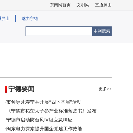
东南网首页
文明风
直通屏山
通屏山
魅力宁德
本网搜索
宁德要闻
更多>>
·市领导赴寿宁县开展“四下基层”活动
·《宁德市柘荣太子参产业标准蓝皮书》发布
·宁德市启动防台风Ⅳ级应急响应
·闽东电力探索提升国企党建工作效能