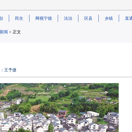
创
民生
网视宁德
法治
区县
乡镇
直
新闻
> 正文
编辑：王予捷