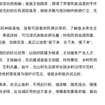
笑语自然相融；畲族文创园里，摆满了带着民族温度的手作
留完好的古民居院落里，精致木雕与老旧物件静静伫立，无
畲药种植基地，游客可跟着村民辨识草药、了解畲乡养生文
、果蔬挂枝，可沉浸式体验农耕乐趣；特色民宿临溪而建、
善、安静宜居，真正让游客“留下来、住下来、慢下来”。
园区的区位优势，以组织联建为根基，主动服务产业人才、
合、文旅融合，先后建成畲族文创园、特色餐饮、乡村民宿
、互利共赢。如今，北山村先后获评全国乡村治理示范村、
特色村寨发展与保护示范点、省级乡村振兴试点村。
春来。在北山畲村，不用赶行程、做攻略，随意漫步、慢慢
段乡情，近在城区旁的这片畲乡，便藏着初夏最舒服、最动