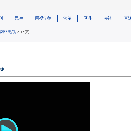
创
民生
网视宁德
法治
区县
乡镇
直
网络电视
> 正文
予捷