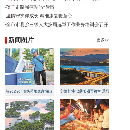
·孩子走路喊痛别当“偷懒”
·温情守护伴成长 精准康复暖童心
·全市市县乡三级人大换届选举工作业务培训会召开
新闻图片
更多>>
福安公安：警务阵地变身“清凉
宁德市“牢记嘱托 谱写篇章”系列
地”
新闻发布会民生专项行动专场召
开