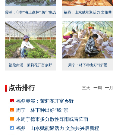
霞浦：守护“海上森林” 筑牢生态
福鼎：山水赋能聚活力 文旅共
屏障
兴启新程
福鼎赤溪：茉莉花开富乡野
周宁：林下种出好“钱”景
点击排行
三天
一周
一月
福鼎赤溪：茉莉花开富乡野
周宁：林下种出好“钱”景
本周宁德市多分散性阵雨或雷阵雨
福鼎：山水赋能聚活力 文旅共兴启新程