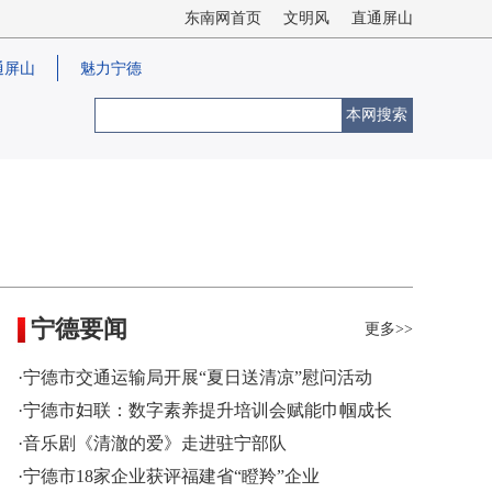
东南网首页
文明风
直通屏山
通屏山
魅力宁德
本网搜索
宁德要闻
更多>>
·宁德市交通运输局开展“夏日送清凉”慰问活动
·宁德市妇联：数字素养提升培训会赋能巾帼成长
·音乐剧《清澈的爱》走进驻宁部队
·宁德市18家企业获评福建省“瞪羚”企业