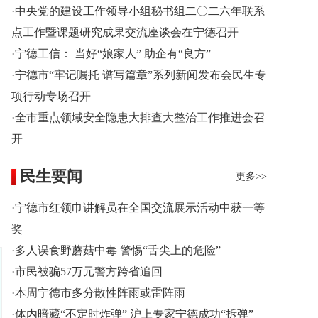
·中央党的建设工作领导小组秘书组二〇二六年联系
点工作暨课题研究成果交流座谈会在宁德召开
·宁德工信： 当好“娘家人” 助企有“良方”
·宁德市“牢记嘱托 谱写篇章”系列新闻发布会民生专
项行动专场召开
·全市重点领域安全隐患大排查大整治工作推进会召
开
民生要闻
更多>>
·宁德市红领巾讲解员在全国交流展示活动中获一等
奖
·多人误食野蘑菇中毒 警惕“舌尖上的危险”
·市民被骗57万元警方跨省追回
·本周宁德市多分散性阵雨或雷阵雨
·体内暗藏“不定时炸弹” 沪上专家宁德成功“拆弹”