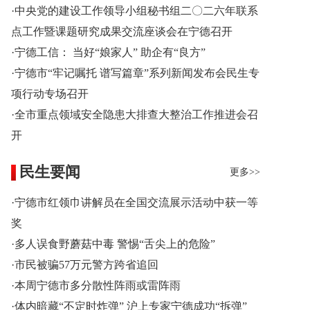
·中央党的建设工作领导小组秘书组二〇二六年联系
点工作暨课题研究成果交流座谈会在宁德召开
·宁德工信： 当好“娘家人” 助企有“良方”
·宁德市“牢记嘱托 谱写篇章”系列新闻发布会民生专
项行动专场召开
·全市重点领域安全隐患大排查大整治工作推进会召
开
民生要闻
更多>>
·宁德市红领巾讲解员在全国交流展示活动中获一等
奖
·多人误食野蘑菇中毒 警惕“舌尖上的危险”
·市民被骗57万元警方跨省追回
·本周宁德市多分散性阵雨或雷阵雨
·体内暗藏“不定时炸弹” 沪上专家宁德成功“拆弹”