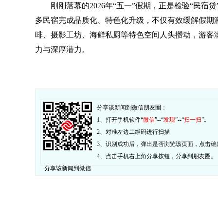
刚刚落幕的2026年“五一”假期，正是检验“民
多民宿完成品质化、特色化升级，不仅有效缓解假期
啡、摄影工坊、海鲜私厨等特色空间人头攒动，游客
力与深厚潜力。
分享该新闻到微信朋友圈：
1、打开手机软件“
微信
”--“
发现
”--“
扫一扫
”。
2、对准左边二维码进行扫描
3、识别成功后，弹出是否浏览该页面，点击确
4、点击手机右上角分享按钮，分享到朋友圈。
分享该新闻到微信