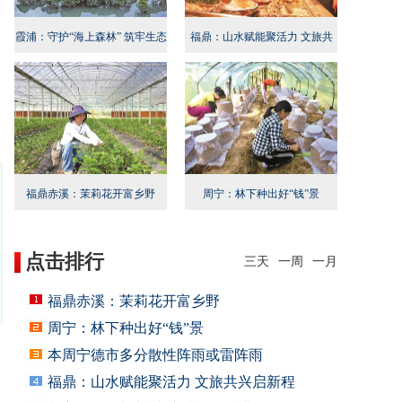
霞浦：守护“海上森林” 筑牢生态
福鼎：山水赋能聚活力 文旅共
屏障
兴启新程
福鼎赤溪：茉莉花开富乡野
周宁：林下种出好“钱”景
点击排行
三天
一周
一月
福鼎赤溪：茉莉花开富乡野
周宁：林下种出好“钱”景
本周宁德市多分散性阵雨或雷阵雨
福鼎：山水赋能聚活力 文旅共兴启新程