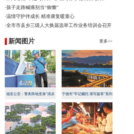
·孩子走路喊痛别当“偷懒”
·温情守护伴成长 精准康复暖童心
·全市市县乡三级人大换届选举工作业务培训会召开
新闻图片
更多>>
福安公安：警务阵地变身“清凉
宁德市“牢记嘱托 谱写篇章”系列
地”
新闻发布会民生专项行动专场召
开