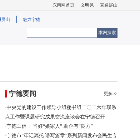
东南网首页
文明风
直通屏山
通屏山
魅力宁德
本网搜索
宁德要闻
更多>>
·中央党的建设工作领导小组秘书组二〇二六年联系
点工作暨课题研究成果交流座谈会在宁德召开
·宁德工信： 当好“娘家人” 助企有“良方”
·宁德市“牢记嘱托 谱写篇章”系列新闻发布会民生专