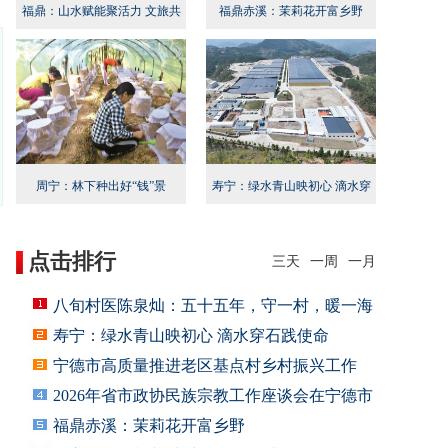
福鼎：山水赋能聚活力 文旅共
福鼎赤溪：茉莉花开富乡野
兴启新程
周宁：林下种出好“钱”景
寿宁：绿水青山映初心 滴水穿
石践使命
点击排行
三天
一周
一月
八旬村医陈泉灿：五十五年，守一村，暖一海
寿宁：绿水青山映初心 滴水穿石践使命
宁德市高质量推进老区基点村乡村振兴工作
2026年省市政协民族宗教工作座谈会在宁德市
福鼎赤溪：茉莉花开富乡野