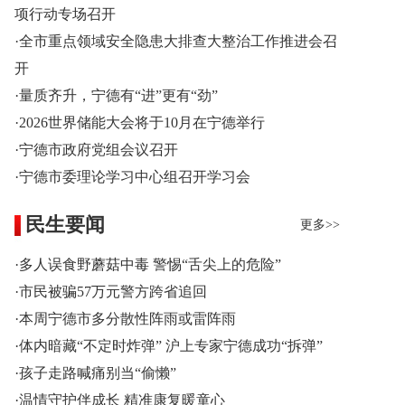
项行动专场召开
·全市重点领域安全隐患大排查大整治工作推进会召
开
·量质齐升，宁德有“进”更有“劲”
·2026世界储能大会将于10月在宁德举行
·宁德市政府党组会议召开
·宁德市委理论学习中心组召开学习会
民生要闻
更多>>
·多人误食野蘑菇中毒 警惕“舌尖上的危险”
·市民被骗57万元警方跨省追回
·本周宁德市多分散性阵雨或雷阵雨
·体内暗藏“不定时炸弹” 沪上专家宁德成功“拆弹”
·孩子走路喊痛别当“偷懒”
·温情守护伴成长 精准康复暖童心