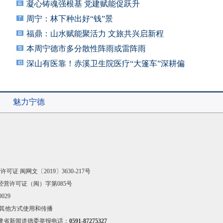
凝心铸魂强根基 党建赋能促跃升
周宁：林下种出好“钱”景
福鼎：山水赋能聚活力 文旅共兴启新程
本周宁德市多分散性阵雨或雷阵雨
深山有医靠！赤溪卫生院医疗“大篷车”深耕偏
远
魅力宁德
可证 闽网文〔2019〕3630-217号
经营许可证（闽）字第085号
029
其他方式使用和传播
建省新闻道德委举报电话：
0591-87275327