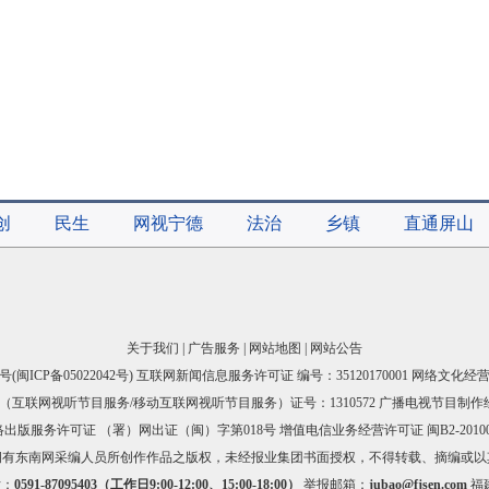
创
民生
网视宁德
法治
乡镇
直通屏山
关于我们
|
广告服务
|
网站地图
|
网站公告
号(
闽ICP备05022042号
) 互联网新闻信息服务许可证 编号：35120170001 网络文化经营许
互联网视听节目服务/移动互联网视听节目服务）证号：1310572 广播电视节目制作
出版服务许可证 （署）网出证（闽）字第018号 增值电信业务经营许可证 闽B2-20100
拥有东南网采编人员所创作作品之版权，未经报业集团书面授权，不得转载、摘编或以
话：
0591-87095403（工作日9:00-12:00、15:00-18:00）
举报邮箱：
jubao@fjsen.com
福