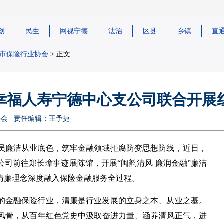
创
民生
网视宁德
法治
区县
乡镇
直
市保险行业协会
> 正文
幸福人寿宁德中心支公司联合开展
险行业协会 责任编辑：王予捷
员廉洁从业底色，筑牢金融领域拒腐防变思想防线，近日，
司前往郑长璋事迹展陈馆，开展“闽韵清风 廉润金融”廉洁
清廉理念深度融入保险金融服务全过程。
的金融保险行业，清廉是行业发展的立身之本、从业之基。
风骨，从百年红色党史中汲取奋进力量、涵养清风正气，进