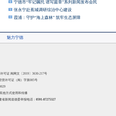
宁德市“牢记嘱托 谱写篇章”系列新闻发布会民
张永宁赴蕉城调研综治中心建设
霞浦：守护“海上森林” 筑牢生态屏障
魅力宁德
可证 闽网文〔2019〕3630-217号
经营许可证（闽）字第085号
029
其他方式使用和传播
建省新闻道德委举报电话：
0591-87275327