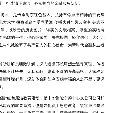
养，打造清正廉洁、务实担当的金融服务队伍。
化街区，是传承闽东红色基因、弘扬革命廉洁精神的重要阵
大求学 投身革命”“受党委派 传播火种”“风云突变 矢志不
六大篇章，以珍贵的历史图片、详实的文献档案、厚重的实物展
而光辉的一生。他心怀家国、矢志报国，坚守信仰、大公无
血与忠诚诠释了共产党人的初心使命，为新时代金融从业者
聆听讲解员细致讲解，深入追溯郑长璋烈士追寻真理、传播
先辈不计得失、无私奉献、忠贞不渝的崇高品格。大家驻足
回望峥嵘岁月，深刻体会到如今安稳幸福的来之不易，更深
核。
金融”红色廉洁教育活动，是中华财险宁德中心支公司公司和
风建设的重要举措，也是强化员工思想教育、筑牢廉洁防线