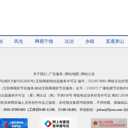
创
民生
网视宁德
法治
乡镇
直通屏山
关于我们
|
广告服务
|
网站地图
|
网站公告
号(
闽ICP备05022042号
) 互联网新闻信息服务许可证 编号：35120170001 网络文化经营许
互联网视听节目服务/移动互联网视听节目服务）证号：1310572 广播电视节目制作
出版服务许可证 （署）网出证（闽）字第018号 增值电信业务经营许可证 闽B2-20100
拥有东南网采编人员所创作作品之版权，未经报业集团书面授权，不得转载、摘编或以
话：
0591-87095403（工作日9:00-12:00、15:00-18:00）
举报邮箱：
jubao@fjsen.com
福