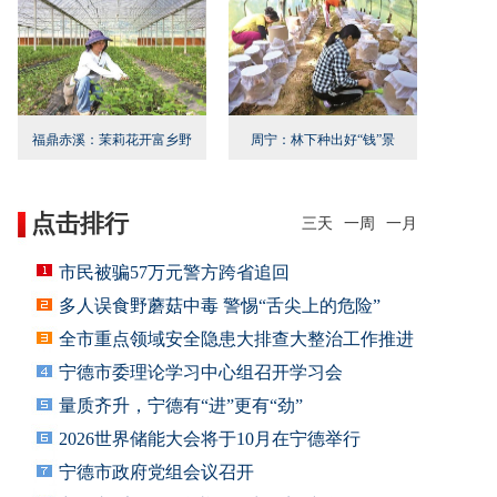
福鼎赤溪：茉莉花开富乡野
周宁：林下种出好“钱”景
点击排行
三天
一周
一月
市民被骗57万元警方跨省追回
多人误食野蘑菇中毒 警惕“舌尖上的危险”
全市重点领域安全隐患大排查大整治工作推进
会召
宁德市委理论学习中心组召开学习会
量质齐升，宁德有“进”更有“劲”
2026世界储能大会将于10月在宁德举行
宁德市政府党组会议召开