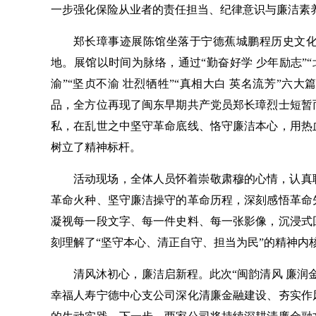
一步强化保险从业者的责任担当、纪律意识与廉洁素
郑长璋事迹展陈馆坐落于宁德蕉城鹏程历史文
地。展馆以时间为脉络，通过“勤奋好学 少年励志”“北
渝”“坚贞不渝 壮烈牺牲”“真相大白 英名流芳”
品，全方位再现了闽东早期共产党员郑长璋烈士短暂
私，在乱世之中坚守革命底线、恪守廉洁本心，用热
树立了精神标杆。
活动现场，全体人员怀着崇敬肃穆的心情，认真
革命火种、坚守廉洁操守的革命历程，深刻感悟革命
凝视每一段文字、每一件史料、每一张影像，沉浸式
刻理解了“坚守本心、清正自守、担当为民”的精神内
清风沐初心，廉洁启新程。此次“闽韵清风 廉润
幸福人寿宁德中心支公司深化清廉金融建设、夯实作