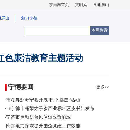
东南网首页
文明风
直通屏山
通屏山
魅力宁德
本网搜索
红色廉洁教育主题活动
宁德要闻
更多>>
·市领导赴寿宁县开展“四下基层”活动
·《宁德市柘荣太子参产业标准蓝皮书》发布
·宁德市启动防台风Ⅳ级应急响应
·闽东电力探索提升国企党建工作效能