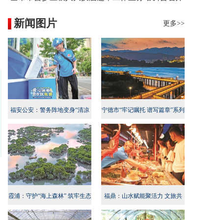
新闻图片
更多>>
福安公安：警务阵地变身“清凉
宁德市“牢记嘱托 谱写篇章”系列
地”
新闻发布会民生专项行动专场召
开
霞浦：守护“海上森林” 筑牢生态
福鼎：山水赋能聚活力 文旅共
屏障
兴启新程