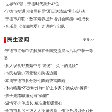
·世界500强，宁德时代跃升43位
·宁德市交通运输局开展“夏日送清凉”慰问活动
·宁德市妇联：数字素养提升培训会赋能巾帼成长
·音乐剧《清澈的爱》走进驻宁部队
民生要闻
更多>>
·宁德市红领巾讲解员在全国交流展示活动中获一等
奖
·多人误食野蘑菇中毒 警惕“舌尖上的危险”
·市民被骗57万元警方跨省追回
·本周宁德市多分散性阵雨或雷阵雨
·体内暗藏“不定时炸弹” 沪上专家宁德成功“拆弹”
·孩子走路喊痛别当“偷懒”
·温情守护伴成长 精准康复暖童心
·全市市县乡三级人大换届选举工作业务培训会召开