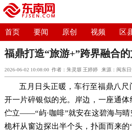
首页
要闻
原创
视频
区
福鼎打造“旅游+”跨界融合
2026-06-02 10:08:00 作者：朱灵塬 王婷婷 来源：
五月日头正暖，车行至福鼎八尺
开一片碎银似的光。岸边，一座通体
伫立——“屿·咖啡”就安在这碧海与
桅杆从窗边探出半个头，扑面而来的“