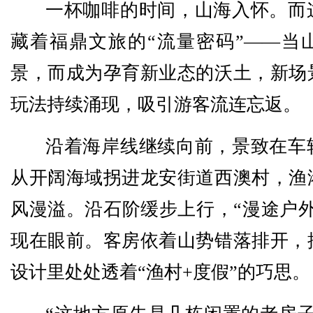
一杯咖啡的时间，山海入怀。而
藏着福鼎文旅的“流量密码”——当
景，而成为孕育新业态的沃土，新场
玩法持续涌现，吸引游客流连忘返。
沿着海岸线继续向前，景致在车
从开阔海域拐进龙安街道西澳村，渔
风漫溢。沿石阶缓步上行，“漫途户外
现在眼前。客房依着山势错落排开，
设计里处处透着“渔村+度假”的巧思。