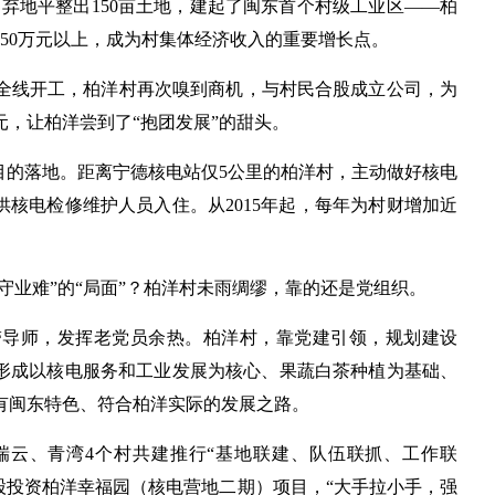
高速弃地平整出150亩土地，建起了闽东首个村级工业区——柏
50万元以上，成为村集体经济收入的重要增长点。
路全线开工，柏洋村再次嗅到商机，与村民合股成立公司，为
元，让柏洋尝到了“抱团发展”的甜头。
目的落地。距离宁德核电站仅5公里的柏洋村，主动做好核电
供核电检修维护人员入住。从2015年起，每年为村财增加近
守业难”的“局面”？柏洋村未雨绸缪，靠的还是党组织。
帮带导师，发挥老党员余热。柏洋村，靠党建引领，规划建设
，形成以核电服务和工业发展为核心、果蔬白茶种植为基础、
有闽东特色、符合柏洋实际的发展之路。
、瑞云、青湾4个村共建推行“基地联建、队伍联抓、工作联
入股投资柏洋幸福园（核电营地二期）项目，“大手拉小手，强