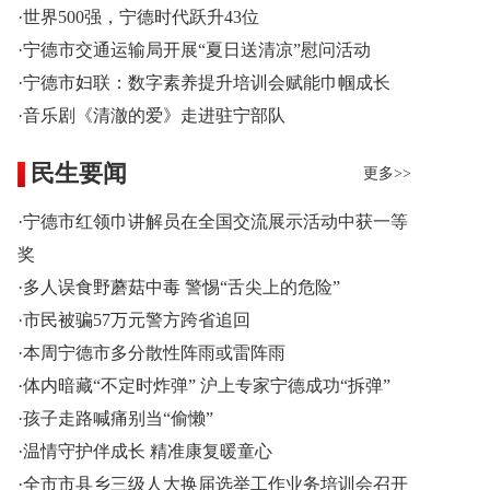
·世界500强，宁德时代跃升43位
·宁德市交通运输局开展“夏日送清凉”慰问活动
·宁德市妇联：数字素养提升培训会赋能巾帼成长
·音乐剧《清澈的爱》走进驻宁部队
民生要闻
更多>>
·宁德市红领巾讲解员在全国交流展示活动中获一等
奖
·多人误食野蘑菇中毒 警惕“舌尖上的危险”
·市民被骗57万元警方跨省追回
·本周宁德市多分散性阵雨或雷阵雨
·体内暗藏“不定时炸弹” 沪上专家宁德成功“拆弹”
·孩子走路喊痛别当“偷懒”
·温情守护伴成长 精准康复暖童心
·全市市县乡三级人大换届选举工作业务培训会召开