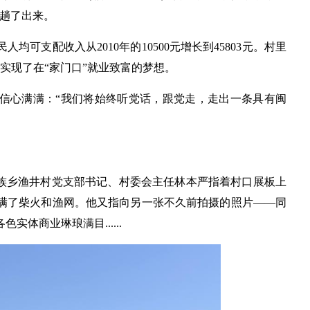
样趟了出来。
人均可支配收入从2010年的10500元增长到45803元。村里
众实现了在“家门口”就业致富的梦想。
信心满满：“我们将始终听党话，跟党走，走出一条具有闽
畲族乡渔井村党支部书记、村委会主任林本严指着村口展板上
满了柴火和渔网。他又指向另一张不久前拍摄的照片——同
体商业琳琅满目......