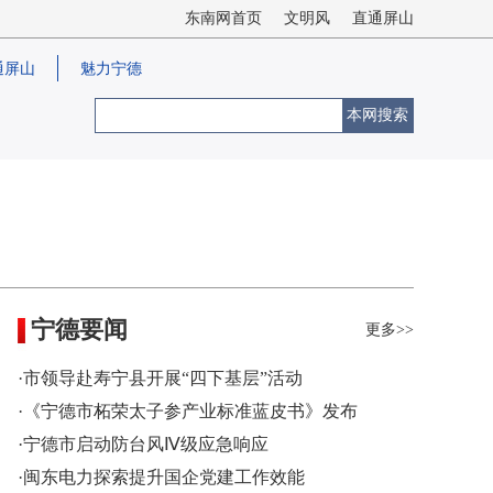
东南网首页
文明风
直通屏山
通屏山
魅力宁德
本网搜索
宁德要闻
更多>>
·市领导赴寿宁县开展“四下基层”活动
·《宁德市柘荣太子参产业标准蓝皮书》发布
·宁德市启动防台风Ⅳ级应急响应
·闽东电力探索提升国企党建工作效能