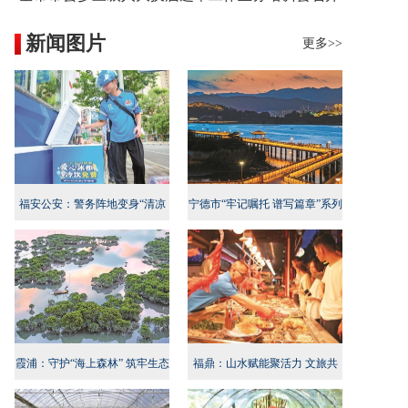
新闻图片
更多>>
福安公安：警务阵地变身“清凉
宁德市“牢记嘱托 谱写篇章”系列
地”
新闻发布会民生专项行动专场召
开
霞浦：守护“海上森林” 筑牢生态
福鼎：山水赋能聚活力 文旅共
屏障
兴启新程