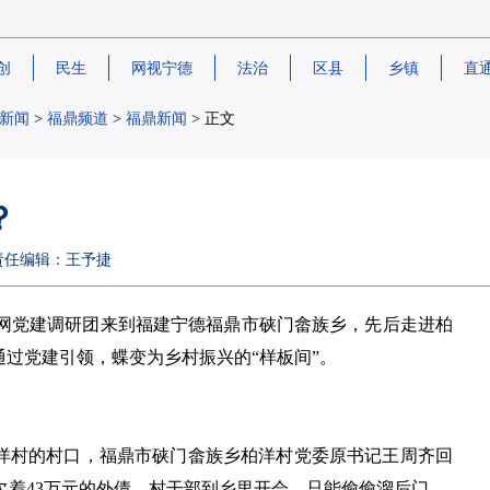
创
民生
网视宁德
法治
区县
乡镇
直
新闻
>
福鼎频道
>
福鼎新闻
> 正文
？
网 责任编辑：王予捷
网党建调研团来到福建宁德福鼎市硖门畲族乡，先后走进柏
通过党建引领，蝶变为乡村振兴的“样板间”。
柏洋村的村口，福鼎市硖门畲族乡柏洋村党委原书记王周齐回
欠着43万元的外债，村干部到乡里开会，只能偷偷溜后门。