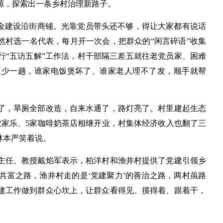
源，探索出一条乡村治理新路子。
资金建设沿街商铺。光靠党员带头还不够，得让大家都有说话
然村选一名代表，每月开一次会，把群众的“闲言碎语”收集
行“五访五解”工作法，村干部隔三差五就往老党员家、困难
至少一趟，谁家电饭煲坏了、谁家老人理不了发，顺手就帮
了，旱厕全部改造，自来水通了，路灯亮了。村里建起生态
农家乐、5家咖啡奶茶店相继开业，村集体经济收入也翻了三
林本严笑着说。
主任、教授戴焰军表示，柏洋村和渔井村提供了党建引领乡
的共富之路，渔井村走的是‘党建聚力’的善治之路，两村虽路
建工作做到群众心坎上，让群众看得见、摸得着、跟着干，