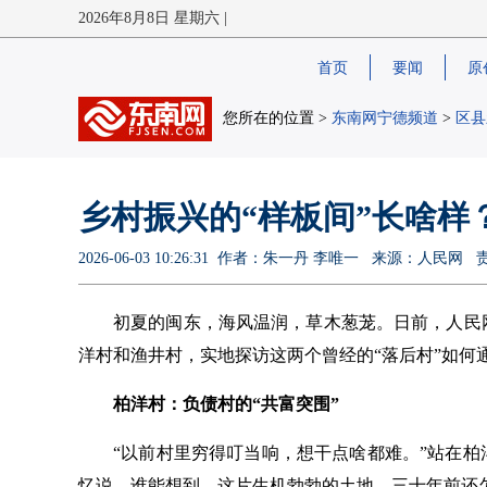
2026年8月8日 星期六 |
首页
要闻
原
您所在的位置 >
东南网宁德频道
>
区县
乡村振兴的“样板间”长啥样
2026-06-03 10:26:31 作者：朱一丹 李唯一 来源：人民
初夏的闽东，海风温润，草木葱茏。日前，人民
洋村和渔井村，实地探访这两个曾经的“落后村”如何
柏洋村：负债村的“共富突围”
“以前村里穷得叮当响，想干点啥都难。”站在
忆说，谁能想到，这片生机勃勃的土地，三十年前还