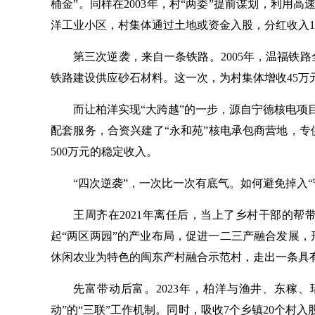
桶金”。同样在2003年，村“两委”提前谋划，利用
洋工业小区，村集体通过土地或资金入股，分红收入1
第三次逆袭，来自一条铁路。2005年，温福铁
铁路建设供应砂石材料。这一次，为村集体增收45万
而让柏洋实现“大跨越”的一步，源自宁德核电项
配套服务，合资兴建了“永和苑”核电承包商营地，专
500万元的稳定收入。
“四次逆袭”，一次比一次有底气。如何避免掉入“
王周齐在2021年离任后，当上了乡村干部的
起“两区两园”的产业布局，促进一二三产融合发展
休闲农业为特色的闽东产村融合示范村，走出一条具
先富带动后富。2023年，柏洋与渔井、东稼
动”的“三联”工作机制。同时，吸收7个乡镇20个村