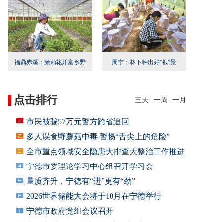
福鼎赤溪：茉莉花开富乡野
周宁：林下种出好“钱”景
点击排行
三天
一周
一月
市民被骗57万元警方跨省追回
多人误食野蘑菇中毒 警惕“舌尖上的危险”
全市重点领域安全隐患大排查大整治工作推进
会召
宁德市委理论学习中心组召开学习会
量质齐升，宁德有“进”更有“劲”
2026世界储能大会将于10月在宁德举行
宁德市政府党组会议召开