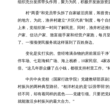
组织充分发挥带头作用，聚力为民，积极开发旅游资
村“两委”和党员带头拆了自家破旧房屋，筹措
的地方。为此，渔井村建立“片区代表”制度，每个自
上来，党组织第一时间了解民意。同时，渔井村还推
户家、信访户家、致富能手家和经营户家跑，每月
了。一项项便民服务就这样落到了百姓身边。
变化是实打实的。曾经堆满杂物的房前屋后干净
停车场、七彩海鲜广场、海上栈桥，10家民宿、4家
倍。“这几年群众赚了点小钱，都很支持村里工作。”
中共中央党校（国家行政学院）党建教研部原副
村振兴的两种典型路径。“柏洋村走的是‘以强带弱’
径不同，却有着同样的底色——党建引领。只要把党
就能激活乡村振兴的最大合力。”