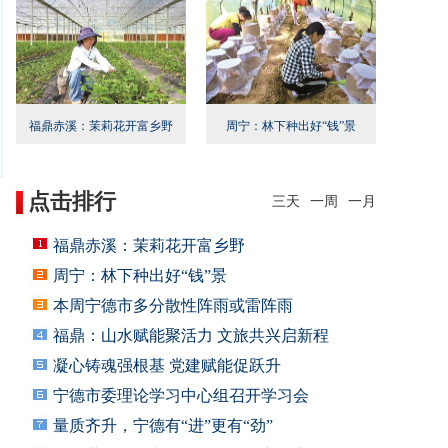
福鼎赤溪：茉莉花开富乡野
周宁：林下种出好“钱”景
点击排行
三天
一周
一月
福鼎赤溪：茉莉花开富乡野
周宁：林下种出好“钱”景
本周宁德市多分散性阵雨或雷阵雨
福鼎：山水赋能聚活力 文旅共兴启新程
凝心铸魂强根基 党建赋能促跃升
宁德市委理论学习中心组召开学习会
量质齐升，宁德有“进”更有“劲”