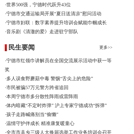
·世界500强，宁德时代跃升43位
·宁德市交通运输局开展“夏日送清凉”慰问活动
·宁德市妇联：数字素养提升培训会赋能巾帼成长
·音乐剧《清澈的爱》走进驻宁部队
民生要闻
更多>>
·宁德市红领巾讲解员在全国交流展示活动中获一等
奖
·多人误食野蘑菇中毒 警惕“舌尖上的危险”
·市民被骗57万元警方跨省追回
·本周宁德市多分散性阵雨或雷阵雨
·体内暗藏“不定时炸弹” 沪上专家宁德成功“拆弹”
·孩子走路喊痛别当“偷懒”
·温情守护伴成长 精准康复暖童心
·全市市县乡三级人大换届选举工作业务培训会召开