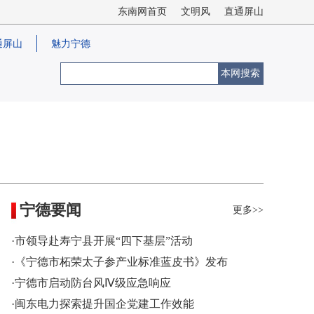
东南网首页
文明风
直通屏山
通屏山
魅力宁德
本网搜索
宁德要闻
更多>>
·市领导赴寿宁县开展“四下基层”活动
·《宁德市柘荣太子参产业标准蓝皮书》发布
·宁德市启动防台风Ⅳ级应急响应
·闽东电力探索提升国企党建工作效能