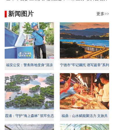
新闻图片
更多>>
福安公安：警务阵地变身“清凉
宁德市“牢记嘱托 谱写篇章”系列
地”
新闻发布会民生专项行动专场召
开
霞浦：守护“海上森林” 筑牢生态
福鼎：山水赋能聚活力 文旅共
屏障
兴启新程