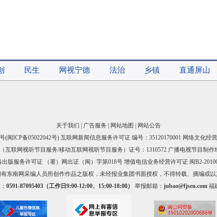
创
民生
网视宁德
法治
乡镇
直通屏山
关于我们
|
广告服务
|
网站地图
|
网站公告
号(
闽ICP备05022042号
) 互联网新闻信息服务许可证 编号：35120170001 网络文化经营许
互联网视听节目服务/移动互联网视听节目服务）证号：1310572 广播电视节目制作
出版服务许可证 （署）网出证（闽）字第018号 增值电信业务经营许可证 闽B2-20100
拥有东南网采编人员所创作作品之版权，未经报业集团书面授权，不得转载、摘编或以
话：
0591-87095403（工作日9:00-12:00、15:00-18:00）
举报邮箱：
jubao@fjsen.com
福