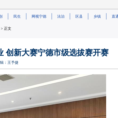
创
民生
网视宁德
法治
区县
乡镇
直
> 正文
业 创新大赛宁德市级选拔赛开赛
任编辑：王予捷