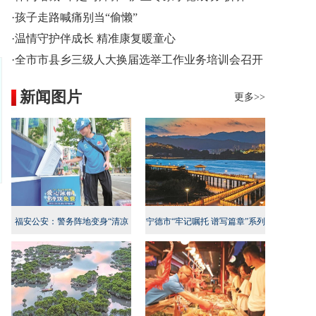
·孩子走路喊痛别当“偷懒”
·温情守护伴成长 精准康复暖童心
·全市市县乡三级人大换届选举工作业务培训会召开
新闻图片
更多>>
福安公安：警务阵地变身“清凉
宁德市“牢记嘱托 谱写篇章”系列
地”
新闻发布会民生专项行动专场召
开