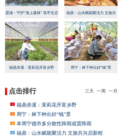
霞浦：守护“海上森林” 筑牢生态
福鼎：山水赋能聚活力 文旅共
屏障
兴启新程
福鼎赤溪：茉莉花开富乡野
周宁：林下种出好“钱”景
点击排行
三天
一周
一月
福鼎赤溪：茉莉花开富乡野
周宁：林下种出好“钱”景
本周宁德市多分散性阵雨或雷阵雨
福鼎：山水赋能聚活力 文旅共兴启新程