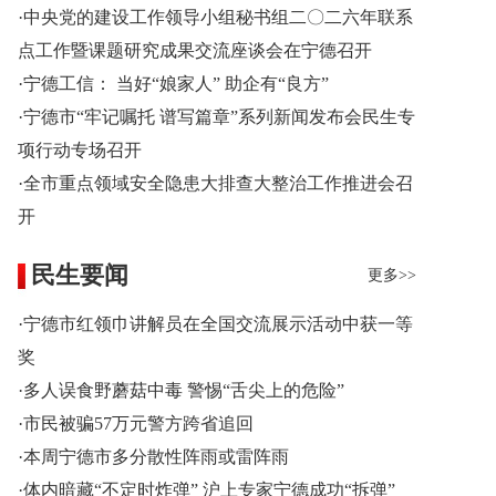
·中央党的建设工作领导小组秘书组二〇二六年联系
点工作暨课题研究成果交流座谈会在宁德召开
·宁德工信： 当好“娘家人” 助企有“良方”
·宁德市“牢记嘱托 谱写篇章”系列新闻发布会民生专
项行动专场召开
·全市重点领域安全隐患大排查大整治工作推进会召
开
民生要闻
更多>>
·宁德市红领巾讲解员在全国交流展示活动中获一等
奖
·多人误食野蘑菇中毒 警惕“舌尖上的危险”
·市民被骗57万元警方跨省追回
·本周宁德市多分散性阵雨或雷阵雨
·体内暗藏“不定时炸弹” 沪上专家宁德成功“拆弹”