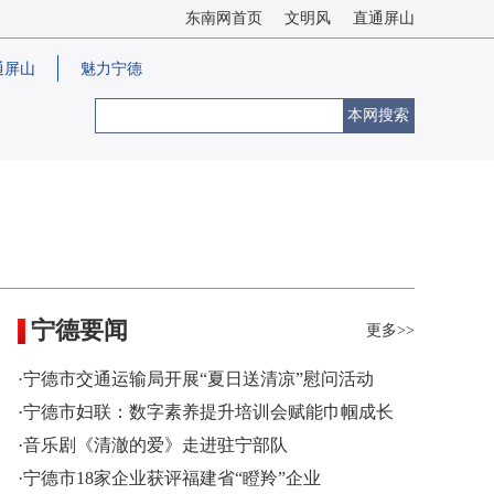
东南网首页
文明风
直通屏山
通屏山
魅力宁德
本网搜索
宁德要闻
更多>>
·宁德市交通运输局开展“夏日送清凉”慰问活动
·宁德市妇联：数字素养提升培训会赋能巾帼成长
·音乐剧《清澈的爱》走进驻宁部队
·宁德市18家企业获评福建省“瞪羚”企业