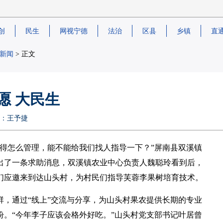
创
民生
网视宁德
法治
区县
乡镇
直
新闻
> 正文
愿 大民生
编辑：王予捷
得怎么管理，能不能给我们找人指导一下？”屏南县双溪镇
出了一条求助消息，双溪镇农业中心负责人魏聪玲看到后，
们应邀来到达山头村，为村民们指导芙蓉李果树培育技术。
，通过“线上”交流与分享，为山头村果农提供长期的专业
。“今年李子应该会格外好吃。”山头村党支部书记叶居曾