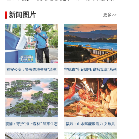
新闻图片
更多>>
福安公安：警务阵地变身“清凉
宁德市“牢记嘱托 谱写篇章”系列
地”
新闻发布会民生专项行动专场召
开
霞浦：守护“海上森林” 筑牢生态
福鼎：山水赋能聚活力 文旅共
屏障
兴启新程