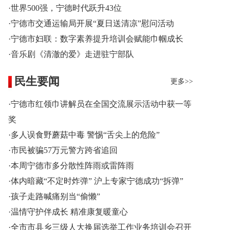
·世界500强，宁德时代跃升43位
·宁德市交通运输局开展“夏日送清凉”慰问活动
·宁德市妇联：数字素养提升培训会赋能巾帼成长
·音乐剧《清澈的爱》走进驻宁部队
民生要闻
更多>>
·宁德市红领巾讲解员在全国交流展示活动中获一等
奖
·多人误食野蘑菇中毒 警惕“舌尖上的危险”
·市民被骗57万元警方跨省追回
·本周宁德市多分散性阵雨或雷阵雨
·体内暗藏“不定时炸弹” 沪上专家宁德成功“拆弹”
·孩子走路喊痛别当“偷懒”
·温情守护伴成长 精准康复暖童心
·全市市县乡三级人大换届选举工作业务培训会召开