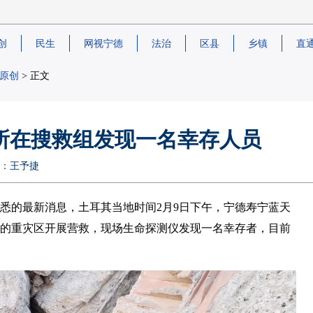
创
民生
网视宁德
法治
区县
乡镇
直
原创
> 正文
所在搜救组发现一名幸存人员
编辑：王予捷
获悉的最新消息，土耳其当地时间2月9日下午，宁德寿宁蓝天
会的重灾区开展营救，现场生命探测仪发现一名幸存者，目前