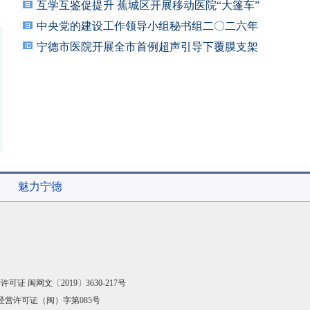
一等
互学互鉴促提升 蕉城区开展移动医院“大篷车”
中央党的建设工作领导小组秘书组二〇二六年
联系
宁德市医院开展全市首例超声引导下覆膜支架
植入
魅力宁德
可证 闽网文〔2019〕3630-217号
经营许可证（闽）字第085号