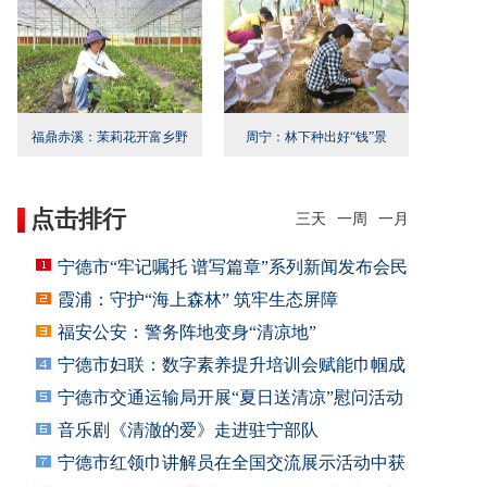
福鼎赤溪：茉莉花开富乡野
周宁：林下种出好“钱”景
点击排行
三天
一周
一月
宁德市“牢记嘱托 谱写篇章”系列新闻发布会民
霞浦：守护“海上森林” 筑牢生态屏障
福安公安：警务阵地变身“清凉地”
宁德市妇联：数字素养提升培训会赋能巾帼成
长
宁德市交通运输局开展“夏日送清凉”慰问活动
音乐剧《清澈的爱》走进驻宁部队
宁德市红领巾讲解员在全国交流展示活动中获