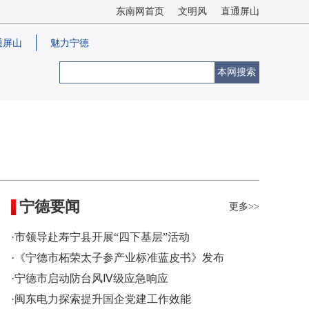
东南网首页
文明风
直通屏山
通屏山
魅力宁德
本网搜索
宁德要闻
更多>>
·市领导赴寿宁县开展“四下基层”活动
·《宁德市柘荣太子参产业标准蓝皮书》发布
·宁德市启动防台风Ⅳ级应急响应
·闽东电力探索提升国企党建工作效能