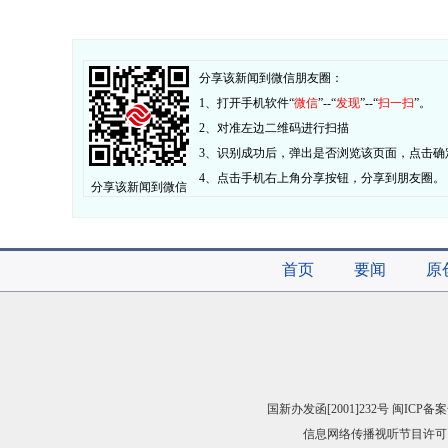
分享该新闻到微信朋友圈：
1、打开手机软件“
微信
”--“
发现
”--“
扫一扫
”。
2、对准左边二维码进行扫描
3、识别成功后，弹出是否浏览该页面，点击确
4、点击手机右上角分享按钮，分享到朋友圈。
分享该新闻到微信
首页
要闻
原
国新办发函[2001]232号 闽ICP备案
信息网络传播视听节目许可（