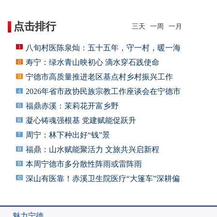
点击排行
三天
一周
一月
八旬村医陈泉灿：五十五年，守一村，暖一海
寿宁：绿水青山映初心 滴水穿石践使命
宁德市高质量推进老区基点村乡村振兴工作
2026年省市政协民族宗教工作座谈会在宁德市
福鼎赤溪：茉莉花开富乡野
凝心铸魂强根基 党建赋能促跃升
周宁：林下种出好“钱”景
福鼎：山水赋能聚活力 文旅共兴启新程
本周宁德市多分散性阵雨或雷阵雨
深山有医靠！赤溪卫生院医疗“大篷车”深耕偏
远
魅力宁德