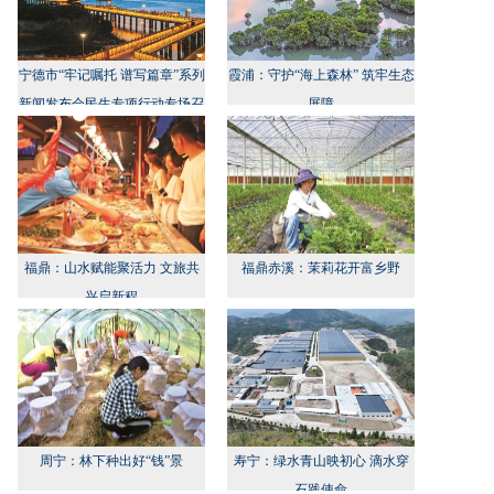
宁德市“牢记嘱托 谱写篇章”系列
霞浦：守护“海上森林” 筑牢生态
新闻发布会民生专项行动专场召
屏障
开
福鼎：山水赋能聚活力 文旅共
福鼎赤溪：茉莉花开富乡野
兴启新程
周宁：林下种出好“钱”景
寿宁：绿水青山映初心 滴水穿
石践使命