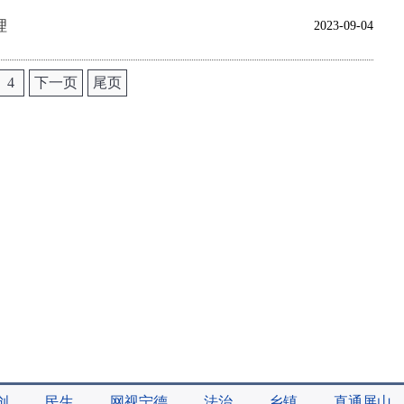
理
2023-09-04
4
下一页
尾页
创
民生
网视宁德
法治
乡镇
直通屏山