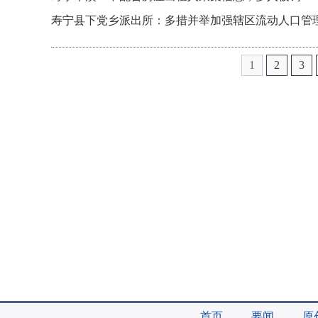
寿宁县下党乡派出所：多措并举加强辖区流动人口管
1
2
3
首页
要闻
原