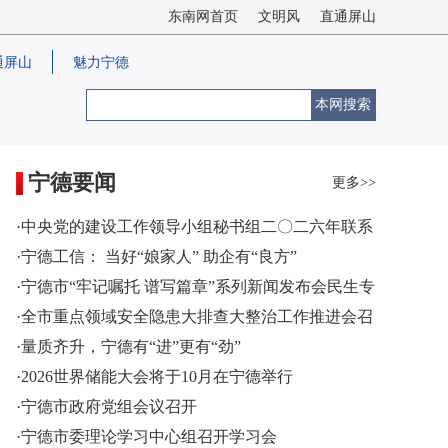
东南网首页
文明风
直通屏山
通屏山
魅力宁德
本网搜索
宁德要闻
更多>>
·中央党的建设工作领导小组秘书组二〇二六年联系
点工作暨课题研究成果交流座谈会在宁德召开
·宁德工信： 当好“娘家人” 助企有“良方”
·宁德市“牢记嘱托 谱写篇章”系列新闻发布会民生专
项行动专场召开
·全市重点领域安全隐患大排查大整治工作推进会召
开
·量质齐升，宁德有“进”更有“劲”
·2026世界储能大会将于10月在宁德举行
·宁德市政府党组会议召开
·宁德市委理论学习中心组召开学习会