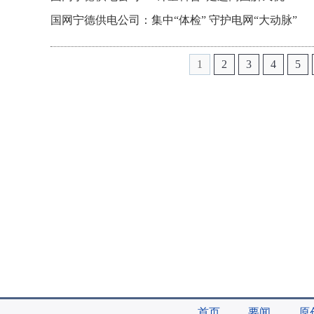
国网宁德供电公司：集中“体检” 守护电网“大动脉”
1
2
3
4
5
首页
要闻
原