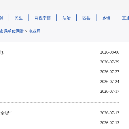
创
民生
网视宁德
法治
区县
乡镇
直
市局单位网群
>
电业局
电
2026-08-06
2026-07-29
2026-07-27
2026-07-24
2026-07-17
全堤”
2026-07-13
2026-07-13