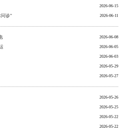
2026-06-15
问诊”
2026-06-11
电
2026-06-08
运
2026-06-05
2026-06-03
2026-05-29
2026-05-27
2026-05-26
2026-05-25
2026-05-22
2026-05-22