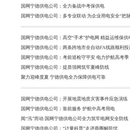
国网宁德供电公司：全力备战中考保供电
国网宁德供电公司：多专业联动 为企业用电安全“把脉
国网宁德供电公司：高空“手术”护电网 精益运维保供
国网宁德供电公司：两条跨地市全自动FA线路顺利投
国网宁德供电公司：考前巡检守平安 电力护航高考季
国网宁德供电公司：提质强网筑牢夏峰防线
聚力迎峰度夏 宁德供电全力保障供电可靠
国网宁德供电公司：开展地震地质灾害事件应急演练
国网宁德供电公司：靠前服务 护航中高考用电
闻“汛”而动 国网宁德供电公司全力筑牢电网安全防线
国网宁德供电公司：“计量科普”走进商圈解民忧