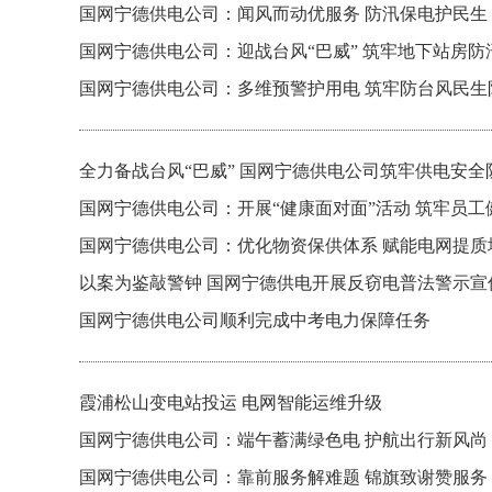
国网宁德供电公司：闻风而动优服务 防汛保电护民生
国网宁德供电公司：迎战台风“巴威” 筑牢地下站房防
国网宁德供电公司：多维预警护用电 筑牢防台风民生
全力备战台风“巴威” 国网宁德供电公司筑牢供电安全
国网宁德供电公司：开展“健康面对面”活动 筑牢员工
国网宁德供电公司：优化物资保供体系 赋能电网提质
以案为鉴敲警钟 国网宁德供电开展反窃电普法警示宣
国网宁德供电公司顺利完成中考电力保障任务
霞浦松山变电站投运 电网智能运维升级
国网宁德供电公司：端午蓄满绿色电 护航出行新风尚
国网宁德供电公司：靠前服务解难题 锦旗致谢赞服务