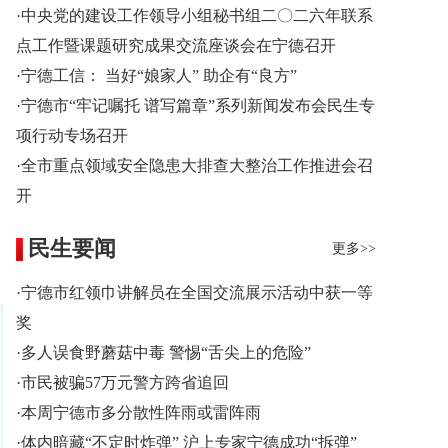
·中央党的建设工作领导小组秘书组二〇二六年联系
点工作暨课题研究成果交流座谈会在宁德召开
·宁德工信： 当好“娘家人” 助企有“良方”
·宁德市“牢记嘱托 谱写篇章”系列新闻发布会民生专
项行动专场召开
·全市重点领域安全隐患大排查大整治工作推进会召
开
民生要闻
更多>>
·宁德市红领巾讲解员在全国交流展示活动中获一等
奖
·多人误食野蘑菇中毒 警惕“舌尖上的危险”
·市民被骗57万元警方跨省追回
·本周宁德市多分散性阵雨或雷阵雨
·体内暗藏“不定时炸弹” 沪上专家宁德成功“拆弹”