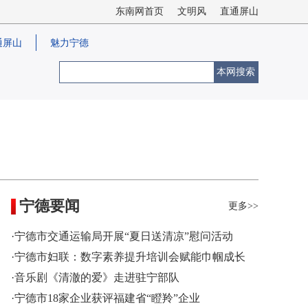
东南网首页
文明风
直通屏山
通屏山
魅力宁德
本网搜索
宁德要闻
更多>>
·宁德市交通运输局开展“夏日送清凉”慰问活动
·宁德市妇联：数字素养提升培训会赋能巾帼成长
·音乐剧《清澈的爱》走进驻宁部队
·宁德市18家企业获评福建省“瞪羚”企业