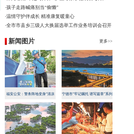
·孩子走路喊痛别当“偷懒”
·温情守护伴成长 精准康复暖童心
·全市市县乡三级人大换届选举工作业务培训会召开
新闻图片
更多>>
福安公安：警务阵地变身“清凉
宁德市“牢记嘱托 谱写篇章”系列
地”
新闻发布会民生专项行动专场召
开