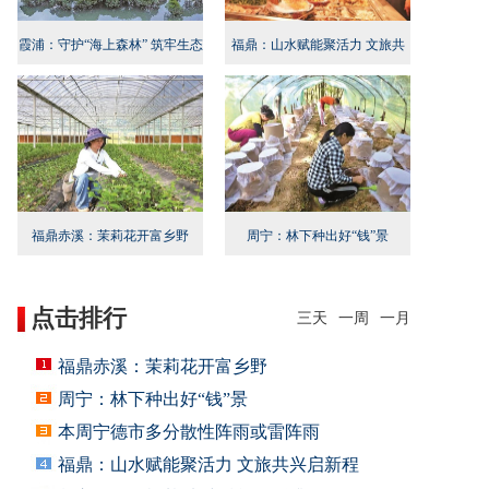
霞浦：守护“海上森林” 筑牢生态
福鼎：山水赋能聚活力 文旅共
屏障
兴启新程
福鼎赤溪：茉莉花开富乡野
周宁：林下种出好“钱”景
点击排行
三天
一周
一月
福鼎赤溪：茉莉花开富乡野
周宁：林下种出好“钱”景
本周宁德市多分散性阵雨或雷阵雨
福鼎：山水赋能聚活力 文旅共兴启新程