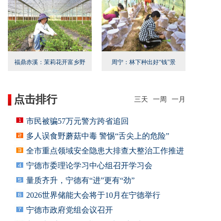
福鼎赤溪：茉莉花开富乡野
周宁：林下种出好“钱”景
点击排行
三天
一周
一月
市民被骗57万元警方跨省追回
多人误食野蘑菇中毒 警惕“舌尖上的危险”
全市重点领域安全隐患大排查大整治工作推进
会召
宁德市委理论学习中心组召开学习会
量质齐升，宁德有“进”更有“劲”
2026世界储能大会将于10月在宁德举行
宁德市政府党组会议召开