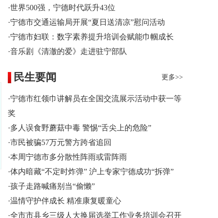
·世界500强，宁德时代跃升43位
·宁德市交通运输局开展“夏日送清凉”慰问活动
·宁德市妇联：数字素养提升培训会赋能巾帼成长
·音乐剧《清澈的爱》走进驻宁部队
民生要闻
更多>>
·宁德市红领巾讲解员在全国交流展示活动中获一等
奖
·多人误食野蘑菇中毒 警惕“舌尖上的危险”
·市民被骗57万元警方跨省追回
·本周宁德市多分散性阵雨或雷阵雨
·体内暗藏“不定时炸弹” 沪上专家宁德成功“拆弹”
·孩子走路喊痛别当“偷懒”
·温情守护伴成长 精准康复暖童心
·全市市县乡三级人大换届选举工作业务培训会召开