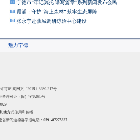
宁德市“牢记嘱托 谱写篇章”系列新闻发布会民
霞浦：守护“海上森林” 筑牢生态屏障
张永宁赴蕉城调研综治中心建设
魅力宁德
可证 闽网文〔2019〕3630-217号
经营许可证（闽）字第085号
029
其他方式使用和传播
建省新闻道德委举报电话：
0591-87275327