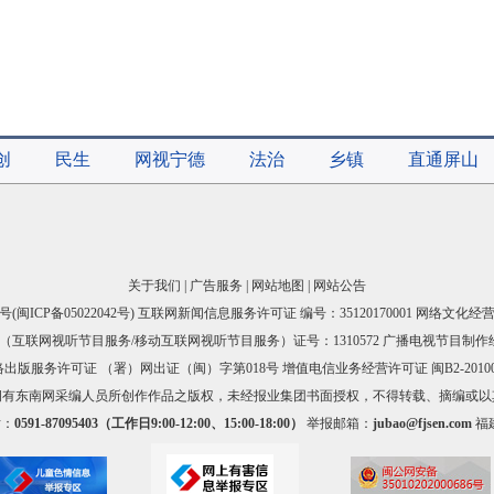
创
民生
网视宁德
法治
乡镇
直通屏山
关于我们
|
广告服务
|
网站地图
|
网站公告
号(
闽ICP备05022042号
) 互联网新闻信息服务许可证 编号：35120170001 网络文化经营许
互联网视听节目服务/移动互联网视听节目服务）证号：1310572 广播电视节目制作
出版服务许可证 （署）网出证（闽）字第018号 增值电信业务经营许可证 闽B2-20100
拥有东南网采编人员所创作作品之版权，未经报业集团书面授权，不得转载、摘编或以
话：
0591-87095403（工作日9:00-12:00、15:00-18:00）
举报邮箱：
jubao@fjsen.com
福