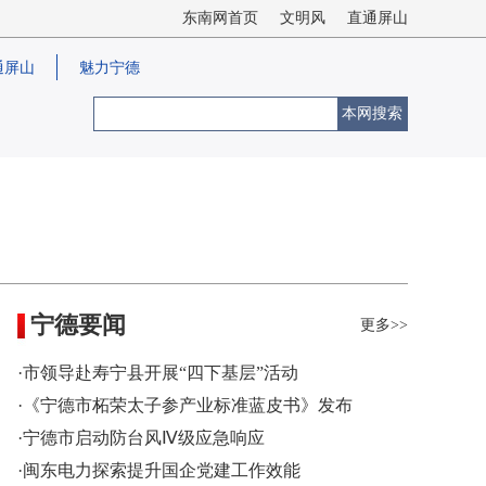
东南网首页
文明风
直通屏山
通屏山
魅力宁德
本网搜索
宁德要闻
更多>>
·市领导赴寿宁县开展“四下基层”活动
·《宁德市柘荣太子参产业标准蓝皮书》发布
·宁德市启动防台风Ⅳ级应急响应
·闽东电力探索提升国企党建工作效能