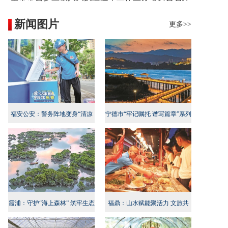
新闻图片
更多>>
福安公安：警务阵地变身“清凉
宁德市“牢记嘱托 谱写篇章”系列
地”
新闻发布会民生专项行动专场召
开
霞浦：守护“海上森林” 筑牢生态
福鼎：山水赋能聚活力 文旅共
屏障
兴启新程