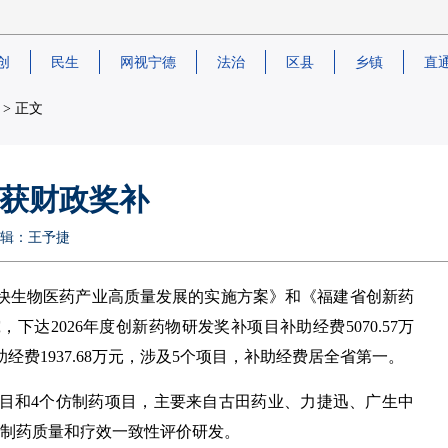
创
民生
网视宁德
法治
区县
乡镇
直
> 正文
目获财政奖补
任编辑：王予捷
加快生物医药产业高质量发展的实施方案》和《福建省创新药
达2026年度创新药物研发奖补项目补助经费5070.57万
费1937.68万元，涉及5个项目，补助经费居全省第一。
项目和4个仿制药项目，主要来自古田药业、力捷迅、广生中
仿制药质量和疗效一致性评价研发。