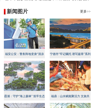
新闻图片
更多>>
福安公安：警务阵地变身“清凉
宁德市“牢记嘱托 谱写篇章”系列
地”
新闻发布会民生专项行动专场召
开
霞浦：守护“海上森林” 筑牢生态
福鼎：山水赋能聚活力 文旅共
屏障
兴启新程