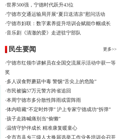
·世界500强，宁德时代跃升43位
·宁德市交通运输局开展“夏日送清凉”慰问活动
·宁德市妇联：数字素养提升培训会赋能巾帼成长
·音乐剧《清澈的爱》走进驻宁部队
民生要闻
更多>>
·宁德市红领巾讲解员在全国交流展示活动中获一等
奖
·多人误食野蘑菇中毒 警惕“舌尖上的危险”
·市民被骗57万元警方跨省追回
·本周宁德市多分散性阵雨或雷阵雨
·体内暗藏“不定时炸弹” 沪上专家宁德成功“拆弹”
·孩子走路喊痛别当“偷懒”
·温情守护伴成长 精准康复暖童心
·全市市县乡三级人大换届选举工作业务培训会召开