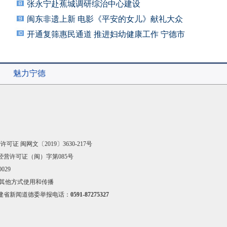
张永宁赴蕉城调研综治中心建设
闽东非遗上新 电影《平安的女儿》献礼大众
开通复筛惠民通道 推进妇幼健康工作 宁德市
妇
魅力宁德
可证 闽网文〔2019〕3630-217号
经营许可证（闽）字第085号
029
其他方式使用和传播
建省新闻道德委举报电话：
0591-87275327