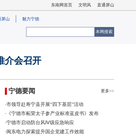
东南网首页
文明风
直通屏山
通屏山
魅力宁德
本网搜索
推介会召开
宁德要闻
更多>>
·市领导赴寿宁县开展“四下基层”活动
·《宁德市柘荣太子参产业标准蓝皮书》发布
·宁德市启动防台风Ⅳ级应急响应
·闽东电力探索提升国企党建工作效能