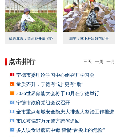
福鼎赤溪：茉莉花开富乡野
周宁：林下种出好“钱”景
点击排行
三天
一周
一月
宁德市委理论学习中心组召开学习会
量质齐升，宁德有“进”更有“劲”
2026世界储能大会将于10月在宁德举行
宁德市政府党组会议召开
全市重点领域安全隐患大排查大整治工作推进
会召
市民被骗57万元警方跨省追回
多人误食野蘑菇中毒 警惕“舌尖上的危险”