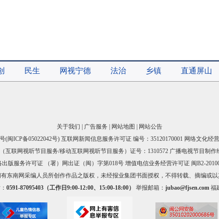
创
民生
网视宁德
法治
乡镇
直通屏山
关于我们
|
广告服务
|
网站地图
|
网站公告
号(
闽ICP备05022042号
) 互联网新闻信息服务许可证 编号：35120170001 网络文化经营许
互联网视听节目服务/移动互联网视听节目服务）证号：1310572 广播电视节目制作
出版服务许可证 （署）网出证（闽）字第018号 增值电信业务经营许可证 闽B2-20100
拥有东南网采编人员所创作作品之版权，未经报业集团书面授权，不得转载、摘编或以
话：
0591-87095403（工作日9:00-12:00、15:00-18:00）
举报邮箱：
jubao@fjsen.com
福