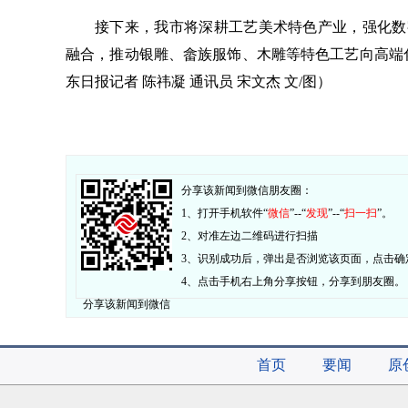
接下来，我市将深耕工艺美术特色产业，强化数
融合，推动银雕、畲族服饰、木雕等特色工艺向高端
东日报记者 陈祎凝 通讯员 宋文杰 文/图）
分享该新闻到微信朋友圈：
1、打开手机软件“
微信
”--“
发现
”--“
扫一扫
”。
2、对准左边二维码进行扫描
3、识别成功后，弹出是否浏览该页面，点击确
4、点击手机右上角分享按钮，分享到朋友圈。
分享该新闻到微信
首页
要闻
原