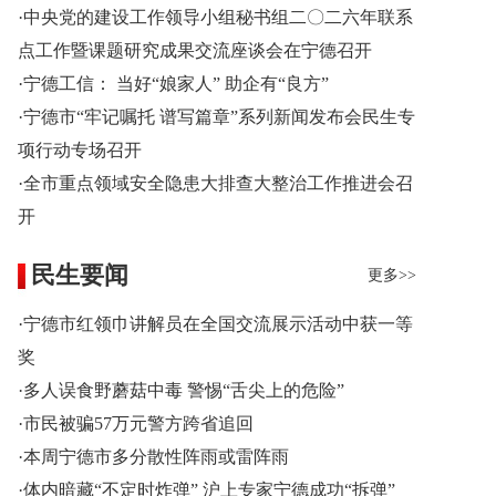
·中央党的建设工作领导小组秘书组二〇二六年联系
点工作暨课题研究成果交流座谈会在宁德召开
·宁德工信： 当好“娘家人” 助企有“良方”
·宁德市“牢记嘱托 谱写篇章”系列新闻发布会民生专
项行动专场召开
·全市重点领域安全隐患大排查大整治工作推进会召
开
民生要闻
更多>>
·宁德市红领巾讲解员在全国交流展示活动中获一等
奖
·多人误食野蘑菇中毒 警惕“舌尖上的危险”
·市民被骗57万元警方跨省追回
·本周宁德市多分散性阵雨或雷阵雨
·体内暗藏“不定时炸弹” 沪上专家宁德成功“拆弹”