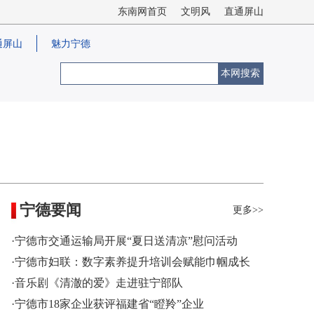
东南网首页
文明风
直通屏山
通屏山
魅力宁德
本网搜索
宁德要闻
更多>>
·宁德市交通运输局开展“夏日送清凉”慰问活动
·宁德市妇联：数字素养提升培训会赋能巾帼成长
·音乐剧《清澈的爱》走进驻宁部队
·宁德市18家企业获评福建省“瞪羚”企业