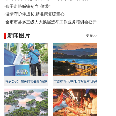
·孩子走路喊痛别当“偷懒”
·温情守护伴成长 精准康复暖童心
·全市市县乡三级人大换届选举工作业务培训会召开
新闻图片
更多>>
福安公安：警务阵地变身“清凉
宁德市“牢记嘱托 谱写篇章”系列
地”
新闻发布会民生专项行动专场召
开