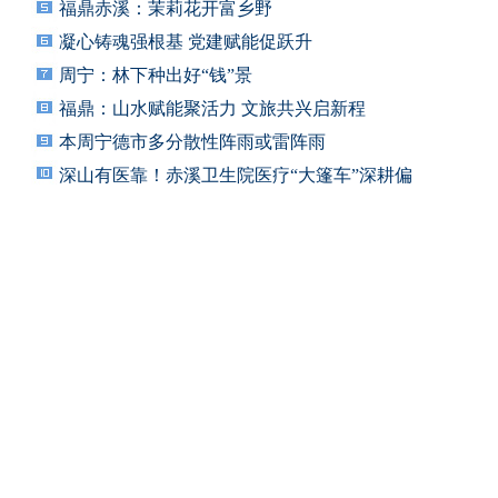
福鼎赤溪：茉莉花开富乡野
凝心铸魂强根基 党建赋能促跃升
周宁：林下种出好“钱”景
福鼎：山水赋能聚活力 文旅共兴启新程
本周宁德市多分散性阵雨或雷阵雨
深山有医靠！赤溪卫生院医疗“大篷车”深耕偏
远