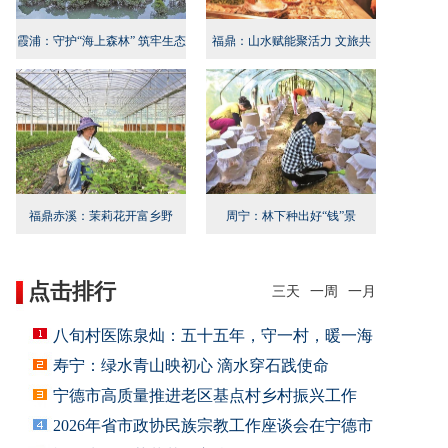
霞浦：守护“海上森林” 筑牢生态
福鼎：山水赋能聚活力 文旅共
屏障
兴启新程
福鼎赤溪：茉莉花开富乡野
周宁：林下种出好“钱”景
点击排行
三天
一周
一月
八旬村医陈泉灿：五十五年，守一村，暖一海
寿宁：绿水青山映初心 滴水穿石践使命
宁德市高质量推进老区基点村乡村振兴工作
2026年省市政协民族宗教工作座谈会在宁德市