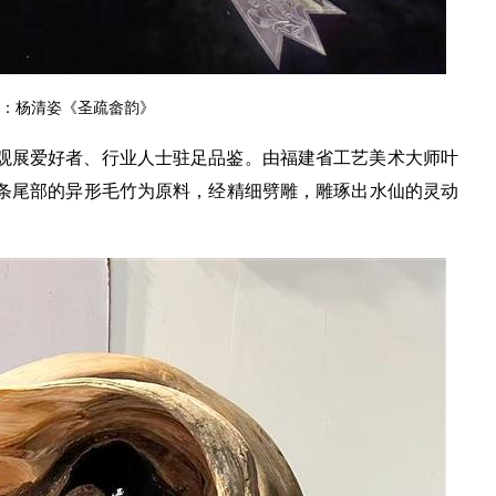
：杨清姿《圣疏畲韵》
观展爱好者、行业人士驻足品鉴。由福建省工艺美术大师叶
条尾部的异形毛竹为原料，经精细劈雕，雕琢出水仙的灵动