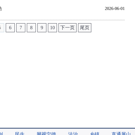
动
2026-06-01
5
6
7
8
9
10
下一页
尾页
创
民生
网视宁德
法治
乡镇
直通屏山