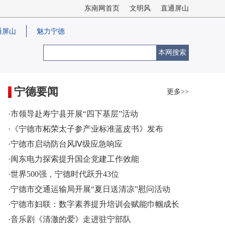
东南网首页
文明风
直通屏山
通屏山
魅力宁德
本网搜索
宁德要闻
更多>>
·市领导赴寿宁县开展“四下基层”活动
·《宁德市柘荣太子参产业标准蓝皮书》发布
·宁德市启动防台风Ⅳ级应急响应
·闽东电力探索提升国企党建工作效能
·世界500强，宁德时代跃升43位
·宁德市交通运输局开展“夏日送清凉”慰问活动
·宁德市妇联：数字素养提升培训会赋能巾帼成长
·音乐剧《清澈的爱》走进驻宁部队