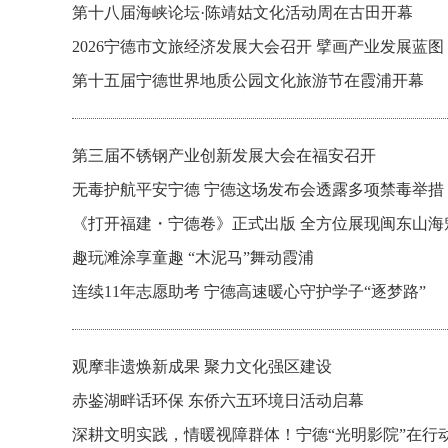
第十八届海峡论坛·陈靖姑文化活动周在古田开幕
2026宁德市文旅经济发展大会召开 擘画产业发展蓝图
第十五届宁德世界地质公园文化旅游节在霞浦开幕
第三届不锈钢产业创新发展大会在福安召开
无毒护航平安宁德 宁德这场发布会透露多项禁毒举措
《打开福建・宁德卷》正式出版 全方位展现闽东山海
趣玩滩涂享童趣 “木泥马”舞动霞浦
连续11年志愿助考 宁德高速暖心守护学子“逐梦路”
观摩非遗焕新成果 聚力文化强区建设
赤鉴湖畔话环保 东侨六五环境日活动启幕
深耕文明实践，情暖视障群体！宁德“光明影院”在行