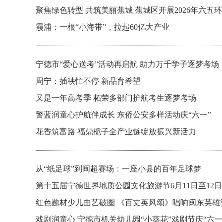
聚焦绿色转型 共筑美丽蕉城 蕉城区开展2026年六五
霞浦：一根“小海带”，拉起60亿大产业
宁德市“爱心送考”活动再启航 助力万千学子逐梦考场
周宁：插秧忙不停 新品育希望
又是一年高考季 柘荣多部门护航考生逐梦考场
警蓝润童心护航伴成长 东侨公安多样活动庆“六一”
花香筑富路 福鼎栀子全产业链绽放振兴新活力
从“纸足球”到闽超赛场：一座小县的百年足球梦
第十五届宁德世界地质公园文化旅游节6月11日至12
红色题材少儿曲艺破圈 《百丈英风颂》唱响闽东英雄
戏剧润童心 宁德市机关幼儿园“小葵花”戏剧节庆“六一