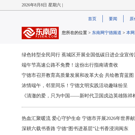
2026年8月8日 星期六 |
首页
要闻
原
您所在的位置 >
东南网宁德频道
>
本网
绿色转型全民同行 蕉城区开展全国低碳日进企业宣传
端午节高速公路不免费！这份出行指南请查收
宁德市召开教育高质量发展和改革大会 共绘教育蓝图
浓情端午，邻里同乐！宁德文明实践活动趣味纷呈
《清澈的爱，只为中国——新时代卫国戍边英雄陈祥
热血汇聚暖流 爱心守护生命 宁德市开展2026年世界
深耕六载书香路 宁德“图书进基层”让书香浸润闽东