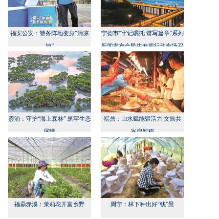
福安公安：警务阵地变身“清凉
宁德市“牢记嘱托 谱写篇章”系列
地”
新闻发布会民生专项行动专场召
开
霞浦：守护“海上森林” 筑牢生态
福鼎：山水赋能聚活力 文旅共
屏障
兴启新程
福鼎赤溪：茉莉花开富乡野
周宁：林下种出好“钱”景