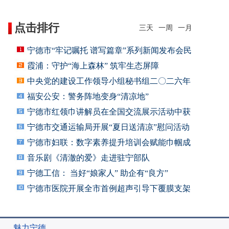
点击排行
三天
一周
一月
宁德市“牢记嘱托 谱写篇章”系列新闻发布会民
霞浦：守护“海上森林” 筑牢生态屏障
中央党的建设工作领导小组秘书组二〇二六年
联系
福安公安：警务阵地变身“清凉地”
宁德市红领巾讲解员在全国交流展示活动中获
一等
宁德市交通运输局开展“夏日送清凉”慰问活动
宁德市妇联：数字素养提升培训会赋能巾帼成
长
音乐剧《清澈的爱》走进驻宁部队
宁德工信： 当好“娘家人” 助企有“良方”
宁德市医院开展全市首例超声引导下覆膜支架
植入
魅力宁德