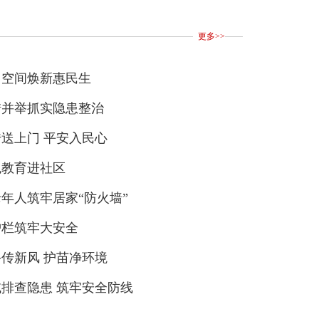
更多>>
：空间焕新惠民生
措并举抓实隐患整治
送上门 平安入民心
色教育进社区
年人筑牢居家“防火墙”
护栏筑牢大安全
传新风 护苗净环境
排查隐患 筑牢安全防线
自在柘荣” 精神富足 产业有路 生活幸福