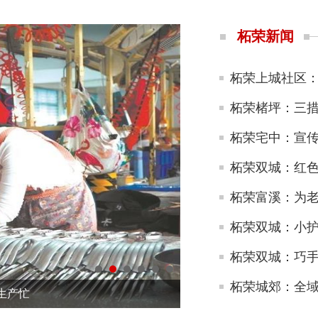
柘荣新闻
柘荣上城社区
柘荣楮坪：三
柘荣宅中：宣传
柘荣双城：红
柘荣富溪：为老
柘荣双城：小
柘荣双城：巧手
柘荣城郊：全域
生产忙
“