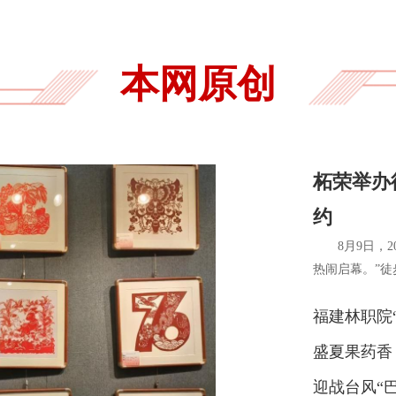
本网原创
柘荣举办
约
8月9日，
热闹启幕。”徒
福建林职院
盛夏果药香
迎战台风“