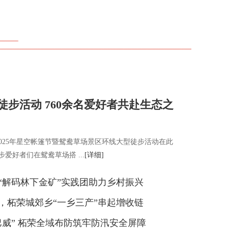
徒步活动 760余名爱好者共赴生态之
2025年星空帐篷节暨鸳鸯草场景区环线大型徒步活动在此
步爱好者们在鸳鸯草场搭 ...
[详细]
“解码林下金矿”实践团助力乡村振兴
，柘荣城郊乡“一乡三产”串起增收链
巴威” 柘荣全域布防筑牢防汛安全屏障