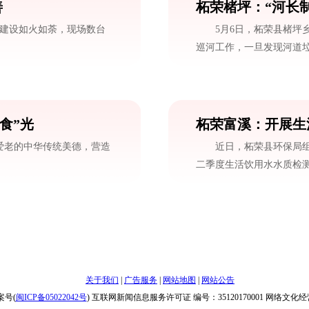
善
柘荣楮坪：“河长
目建设如火如荼，现场数台
5月6日，柘荣县楮坪
巡河工作，一旦发现河道垃圾
食”光
柘荣富溪：开展生
爱老的中华传统美德，营造
近日，柘荣县环保局组
二季度生活饮用水水质检测工