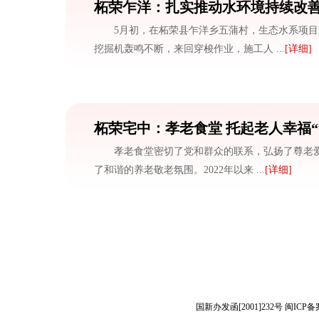
柘荣乍洋：扎实推动水环境持续改
5月初，在柘荣县乍洋乡五蒲村，生态水系项
挖掘机轰鸣不断，来回穿梭作业，施工人 ...
[详细]
柘荣宅中：孝老食堂 托起老人幸福“
孝老食堂密切了党和群众的联系，弘扬了尊老
了和谐的养老敬老氛围。2022年以来 ...
[详细]