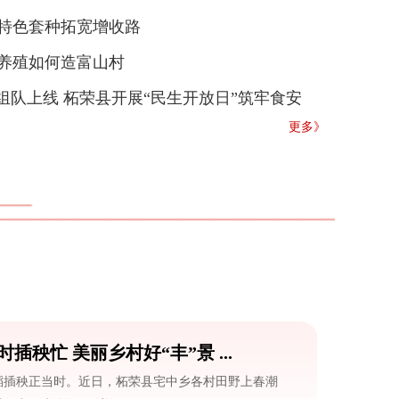
特色套种拓宽增收路
养殖如何造富山村
”组队上线 柘荣县开展“民生开放日”筑牢食安
更多》
秧忙 美丽乡村好“丰”景 ...
稻插秧正当时。近日，柘荣县宅中乡各村田野上春潮