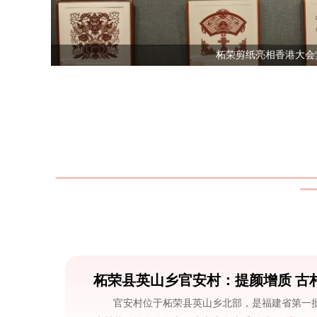
柘荣剪纸亮相香港大会
柘荣县英山乡官安村：提颜增质 古
官安村位于柘荣县英山乡北部，是福建省第一