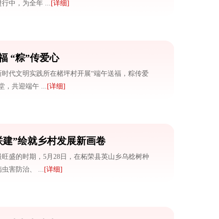
中，为全年 ...
[详细]
 “粽”传爱心
新时代文明实践所在楮坪村开展“端午送福，粽传爱
，共迎端午 ...
[详细]
联建”绘就乡村发展新画卷
旺盛的时期，5月28日，在柘荣县英山乡乌稔树种
害防治、 ...
[详细]