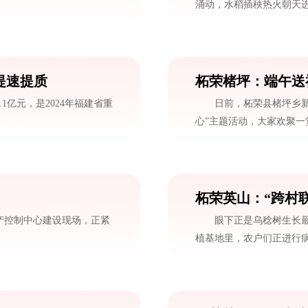
涌动，水稻插秧热火朝天进行
提速提质
柘荣楮坪：端午送福
1亿元，是2024年福建省重
日前，柘荣县楮坪乡
心”主题活动，大家欢聚一堂
柘荣英山：“跨村
产控制中心建设现场，正紧
眼下正是乌稔树生长最
植基地里，农户们正进行病虫