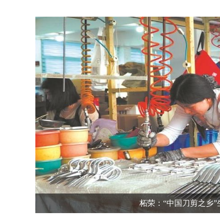
柘荣：“中国刀剪之乡”