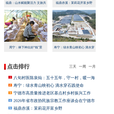
福鼎：山水赋能聚活力 文旅共
福鼎赤溪：茉莉花开富乡野
兴启新程
周宁：林下种出好“钱”景
寿宁：绿水青山映初心 滴水穿
石践使命
点击排行
三天
一周
一月
八旬村医陈泉灿：五十五年，守一村，暖一海
寿宁：绿水青山映初心 滴水穿石践使命
宁德市高质量推进老区基点村乡村振兴工作
2026年省市政协民族宗教工作座谈会在宁德市
福鼎赤溪：茉莉花开富乡野