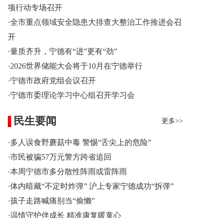
项行动专场召开
·全市重点领域安全隐患大排查大整治工作推进会召
开
·量质齐升，宁德有“进”更有“劲”
·2026世界储能大会将于10月在宁德举行
·宁德市政府党组会议召开
·宁德市委理论学习中心组召开学习会
民生要闻
更多>>
·多人误食野蘑菇中毒 警惕“舌尖上的危险”
·市民被骗57万元警方跨省追回
·本周宁德市多分散性阵雨或雷阵雨
·体内暗藏“不定时炸弹” 沪上专家宁德成功“拆弹”
·孩子走路喊痛别当“偷懒”
·温情守护伴成长 精准康复暖童心