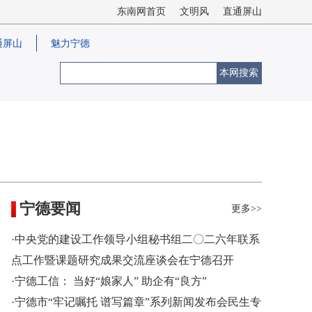
东南网首页
文明风
直通屏山
通屏山
魅力宁德
本网搜索
宁德要闻
更多>>
·中央党的建设工作领导小组秘书组二〇二六年联系
点工作暨课题研究成果交流座谈会在宁德召开
·宁德工信： 当好“娘家人” 助企有“良方”
·宁德市“牢记嘱托 谱写篇章”系列新闻发布会民生专