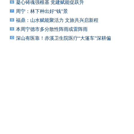
凝心铸魂强根基 党建赋能促跃升
周宁：林下种出好“钱”景
福鼎：山水赋能聚活力 文旅共兴启新程
本周宁德市多分散性阵雨或雷阵雨
深山有医靠！赤溪卫生院医疗“大篷车”深耕偏
远