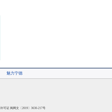
魅力宁德
可证 闽网文〔2019〕3630-217号