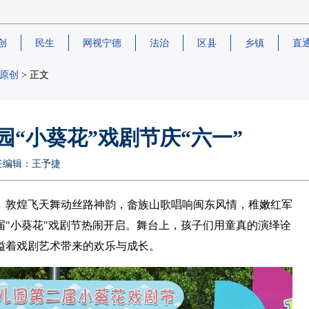
创
民生
网视宁德
法治
区县
乡镇
直
原创
> 正文
园“小葵花”戏剧节庆“六一”
 责任编辑：王予捷
静） 敦煌飞天舞动丝路神韵，畲族山歌唱响闽东风情，稚嫩红军
届"小葵花"戏剧节热闹开启。舞台上，孩子们用童真的演绎诠
溢着戏剧艺术带来的欢乐与成长。